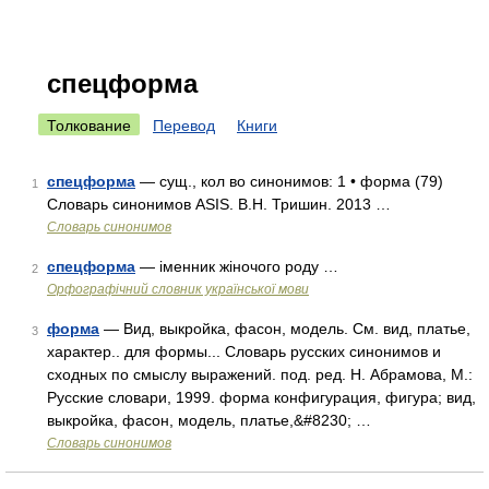
спецформа
Толкование
Перевод
Книги
спецформа
— сущ., кол во синонимов: 1 • форма (79)
1
Словарь синонимов ASIS. В.Н. Тришин. 2013 …
Словарь синонимов
спецформа
— іменник жіночого роду …
2
Орфографічний словник української мови
форма
— Вид, выкройка, фасон, модель. См. вид, платье,
3
характер.. для формы... Словарь русских синонимов и
сходных по смыслу выражений. под. ред. Н. Абрамова, М.:
Русские словари, 1999. форма конфигурация, фигура; вид,
выкройка, фасон, модель, платье,&#8230; …
Словарь синонимов